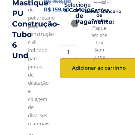
Mastique
Selante
R$
168,00
Selecione
Meios
de
R$
159,60
a Cor
Cartões
Boleto Bancário
PU
de
de
poliuretano
Crédito
Pagamento:
Construção-
para
Branco
Cinza
Pague
Tubo
construção
em até
civil,
12x
6
Sem
indicado
Und
Juros
para
juntas
Adicionar ao carrinho
de
dilatação
e
colagem
de
diversos
materiais.