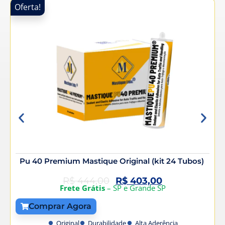
Oferta!
O
Pu 40 Premium Mastique Original (kit 24 Tubos)
R$
444,00
R$
403,00
Frete Grátis
– SP e Grande SP
Comprar Agora
Original
Durabilidade
Alta Aderência