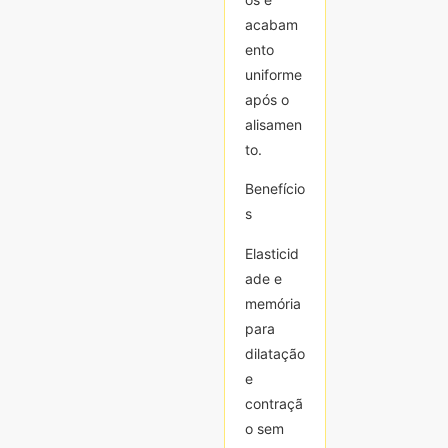
acabam
acabam
ento
ento
uniforme
uniforme
após o
após o
alisamen
alisamen
to.
to.
Benefício
Benefício
s
s
Elasticid
Elasticid
ade e
ade e
memória
memória
para
para
dilatação
dilatação
e
e
contraçã
contraçã
o sem
o sem