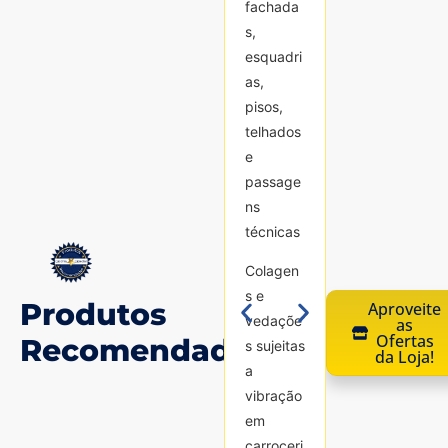
fachada
fachada
s,
s,
esquadri
esquadri
as,
as,
pisos,
pisos,
telhados
telhados
e
e
passage
passage
ns
ns
técnicas
técnicas
Colagen
Colagen
s e
s e
Produtos
Aproveite
vedaçõe
vedaçõe
as
Ofertas
Recomendados
s sujeitas
s sujeitas
da Loja!
a
a
vibração
vibração
em
em
carroceri
carroceri