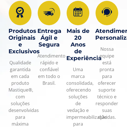
Produtos
Entrega
Mais de
Atendime
Originais
Ágil e
20
Personali
e
Segura
Anos
Nossa
Exclusivos
de
Atendimento
equipe
Experiência
Qualidade
rápido e
está
garantida
confiável
Uma
pronta
em cada
em todo o
marca
para
produto
Brasil.
consolidada,
oferecer
Mastique®,
oferecendo
suporte
com
soluções
técnico e
soluções
de
responder
desenvolvidas
vedação e
suas
para
impermeabilização
dúvidas.
máxima
para