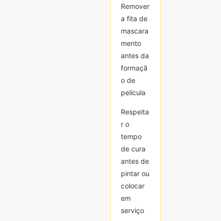
Remover
Remover
a fita de
a fita de
mascara
mascara
mento
mento
antes da
antes da
formaçã
formaçã
o de
o de
película
película
Respeita
Respeita
r o
r o
tempo
tempo
de cura
de cura
antes de
antes de
pintar ou
pintar ou
colocar
colocar
em
em
serviço
serviço