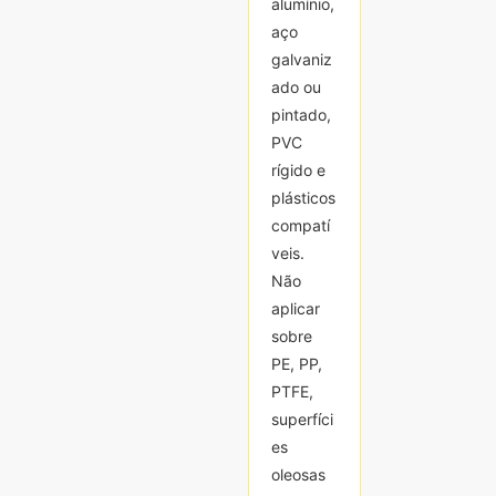
alumínio,
alumínio,
aço
aço
galvaniz
galvaniz
ado ou
ado ou
pintado,
pintado,
PVC
PVC
rígido e
rígido e
plásticos
plásticos
compatí
compatí
veis.
veis.
Não
Não
aplicar
aplicar
sobre
sobre
PE, PP,
PE, PP,
PTFE,
PTFE,
superfíci
superfíci
es
es
oleosas
oleosas