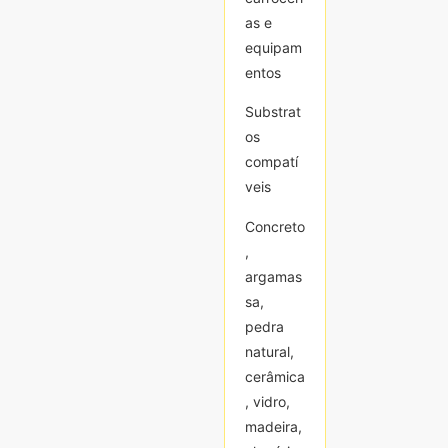
as e
as e
equipam
equipam
entos
entos
Substrat
Substrat
os
os
compatí
compatí
veis
veis
Concreto
Concreto
,
,
argamas
argamas
sa,
sa,
pedra
pedra
natural,
natural,
cerâmica
cerâmica
, vidro,
, vidro,
madeira,
madeira,