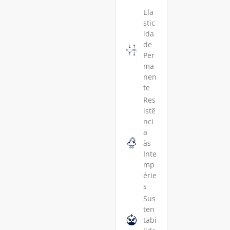
Ela
Ela
stic
stic
ida
ida
de
de
Per
Per
ma
ma
nen
nen
te
te
Res
Res
istê
istê
nci
nci
a
a
às
às
Inte
Inte
mp
mp
érie
érie
s
s
Sus
Sus
ten
ten
tabi
tabi