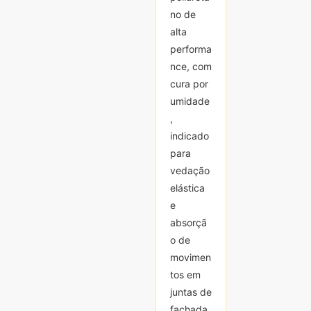
no de
no de
alta
alta
performa
performa
nce, com
nce, com
cura por
cura por
umidade
umidade
,
,
indicado
indicado
para
para
vedação
vedação
elástica
elástica
e
e
absorçã
absorçã
o de
o de
movimen
movimen
tos em
tos em
juntas de
juntas de
fachada
fachada