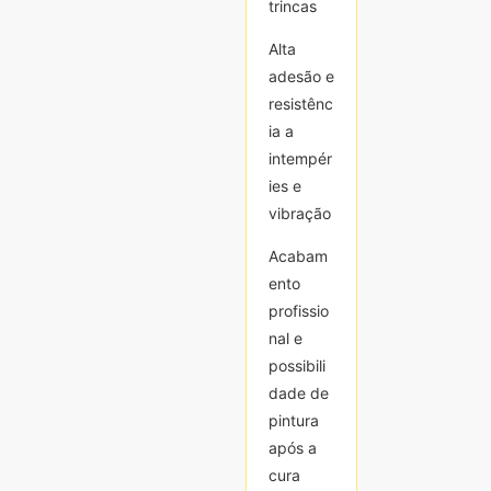
trincas
trincas
Alta
Alta
adesão e
adesão e
resistênc
resistênc
ia a
ia a
intempér
intempér
ies e
ies e
vibração
vibração
Acabam
Acabam
ento
ento
profissio
profissio
nal e
nal e
possibili
possibili
dade de
dade de
pintura
pintura
após a
após a
cura
cura