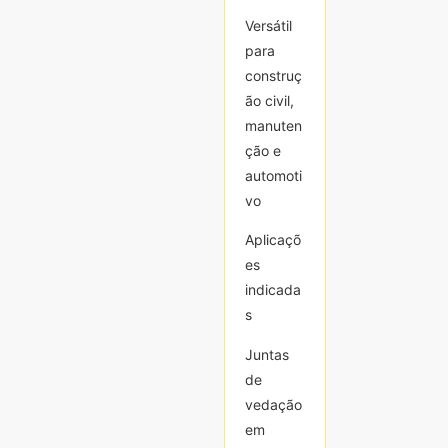
Versátil
Versátil
para
para
construç
construç
ão civil,
ão civil,
manuten
manuten
ção e
ção e
automoti
automoti
vo
vo
Aplicaçõ
Aplicaçõ
es
es
indicada
indicada
s
s
Juntas
Juntas
de
de
vedação
vedação
em
em