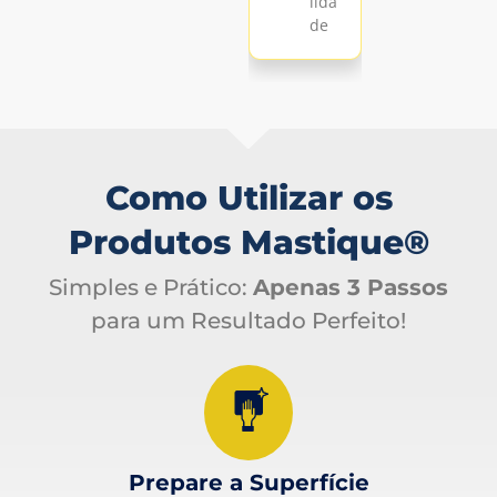
lida
lida
de
de
Como Utilizar os
Produtos Mastique®
Simples e Prático:
Apenas 3 Passos
para um Resultado Perfeito!
Prepare a Superfície