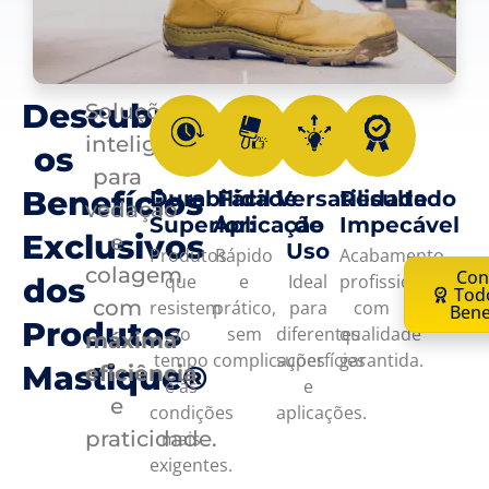
Descubra
Soluções
inteligentes
os
para
Benefícios
Durabilidade
Fácil
Versatilidade
Resultado
vedação
Superior:
Aplicação
de
Impecável
Exclusivos
e
Uso
Produtos
Rápido
Acabamento
colagem
Con
que
e
Ideal
profissional
dos
Tod
com
resistem
prático,
para
com
Bene
Produtos
ao
sem
diferentes
qualidade
máxima
tempo
complicações
superfícies
garantida.
Mastique®
eficiência
e às
e
e
condições
aplicações.
praticidade.
mais
exigentes.