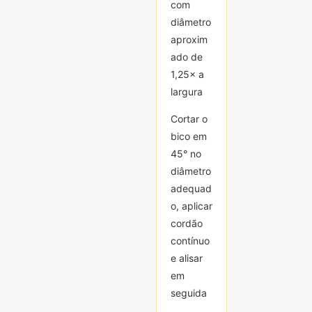
com
com
diâmetro
diâmetro
aproxim
aproxim
ado de
ado de
1,25× a
1,25× a
largura
largura
Cortar o
Cortar o
bico em
bico em
45° no
45° no
diâmetro
diâmetro
adequad
adequad
o, aplicar
o, aplicar
cordão
cordão
contínuo
contínuo
e alisar
e alisar
em
em
seguida
seguida