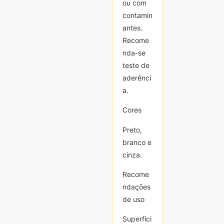
ou com
ou com
contamin
contamin
antes.
antes.
Recome
Recome
nda-se
nda-se
teste de
teste de
aderênci
aderênci
a.
a.
Cores
Cores
Preto,
Preto,
branco e
branco e
cinza.
cinza.
Recome
Recome
ndações
ndações
de uso
de uso
Superfíci
Superfíci