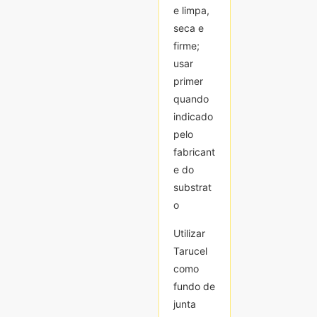
e limpa,
e limpa,
seca e
seca e
firme;
firme;
usar
usar
primer
primer
quando
quando
indicado
indicado
pelo
pelo
fabricant
fabricant
e do
e do
substrat
substrat
o
o
Utilizar
Utilizar
Tarucel
Tarucel
como
como
fundo de
fundo de
junta
junta