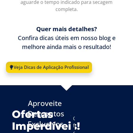
aguarde o tempo indicado para secagem
completa.
Quer mais detalhes?
Confira dicas úteis em nosso blog e
melhore ainda mais o resultado!
Veja Dicas de Aplicação Profissional
Aproveite
Ofertas
Descontos
O
O
O
O
O
O
Exclusivos
Imperdíveis!
f
f
f
f
f
f
e
e
e
e
e
e
M
M
M
M
M
M