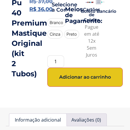
Pu
R$
37,00
Selecione
Meios
R$
36,00
a Cor
Cartões
40
Boleto Bancário
de
de
Crédito
Pagamento:
Premium
Branco
Pague
Mastique
em até
Cinza
Preto
12x
Original
Sem
(kit
Juros
2
Tubos)
Adicionar ao carrinho
Informação adicional
Avaliações (0)