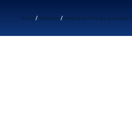
Início
/
Vedação
/
Mastique PU® para Juntas d