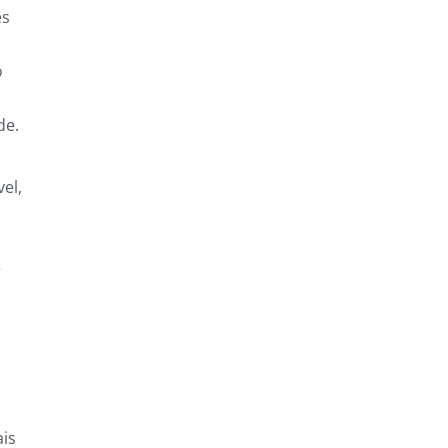
es
o
de.
el,
e
ais