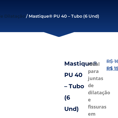
e Dilatação
/ Mastique® PU 40 – Tubo (6 Und)
R$
1
Mastique®
Ideal
R$
1
para
PU 40
juntas
de
– Tubo
dilatação
(6
e
fissuras
Und)
em