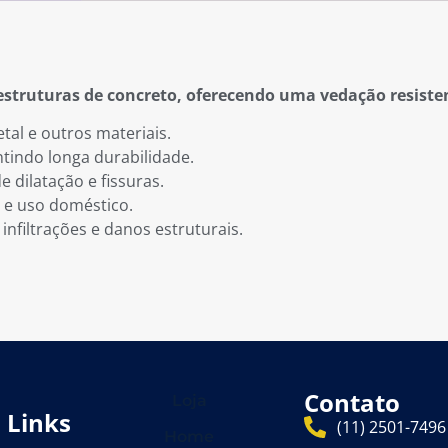
m estruturas de concreto, oferecendo uma vedação resist
tal e outros materiais.
ntindo longa durabilidade.
e dilatação e fissuras.
is e uso doméstico.
nfiltrações e danos estruturais.
Contato
Loja
Links
(11) 2501-7496
Home