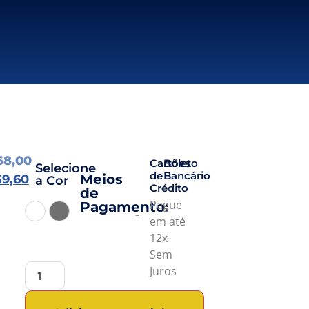
68,00
Cartões
Boleto
Selecione
de
Bancário
Meios
59,60
a Cor
Crédito
de
Pague
Pagamento:
Branco
Cinza
em até
12x
Sem
Juros