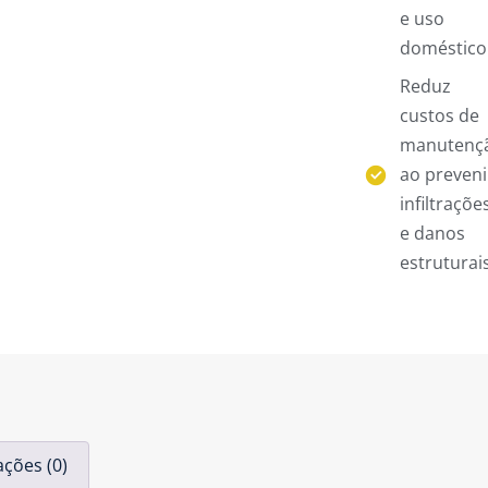
e uso
doméstico
Reduz
custos de
manutenç
ao preveni
infiltraçõe
e danos
estruturais
ações (0)