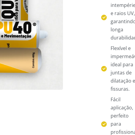
intempéri
e raios UV,
garantind
longa
durabilida
Flexível e
impermeáv
ideal para
juntas de
dilatação 
fissuras.
Fácil
aplicação,
perfeito
para
profission