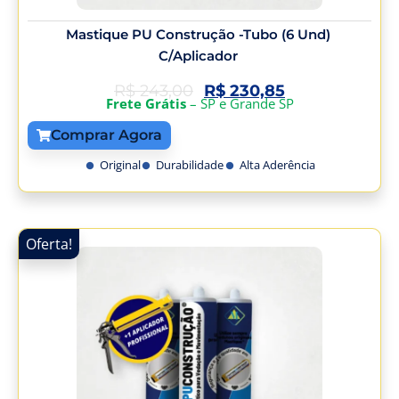
Mastique PU Construção -Tubo (6 Und)
C/Aplicador
R$
243,00
R$
230,85
Frete Grátis
– SP e Grande SP
Comprar Agora
Original
Durabilidade
Alta Aderência
Oferta!