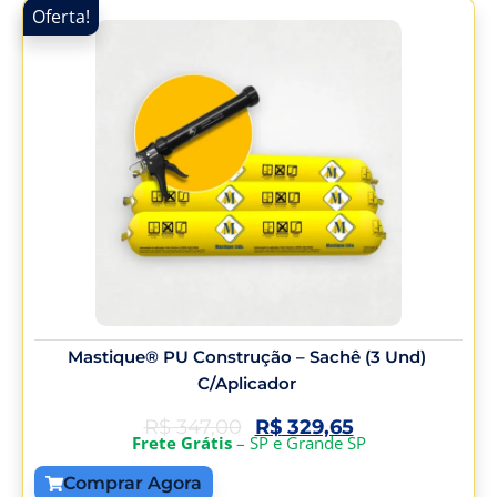
Oferta!
Mastique® PU Construção – Sachê (3 Und)
C/Aplicador
R$
347,00
R$
329,65
Frete Grátis
– SP e Grande SP
Comprar Agora