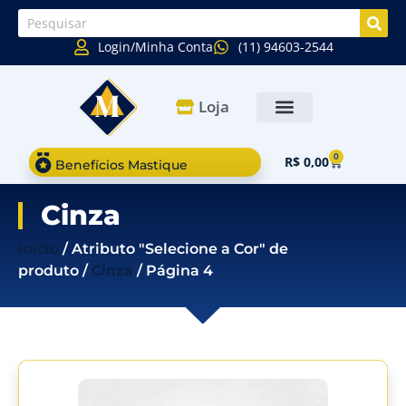
Login/Minha Conta
(11) 94603-2544
Loja
0
R$
0,00
Benefícios Mastique
Cinza
Início
/ Atributo "Selecione a Cor" de
produto /
Cinza
/ Página 4