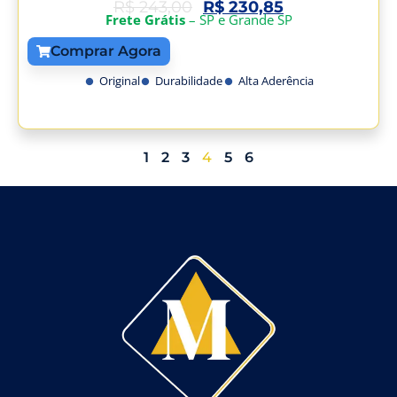
R$
243,00
R$
230,85
Frete Grátis
– SP e Grande SP
Comprar Agora
Original
Durabilidade
Alta Aderência
1
2
3
4
5
6