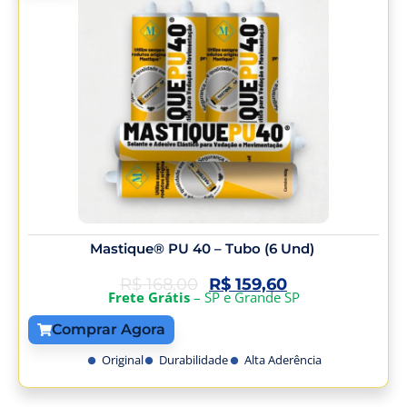
Mastique® PU 40 – Tubo (6 Und)
R$
168,00
R$
159,60
Frete Grátis
– SP e Grande SP
Comprar Agora
Original
Durabilidade
Alta Aderência