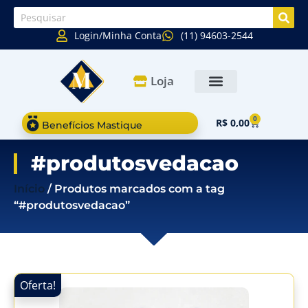
Login/Minha Conta
(11) 94603-2544
Loja
0
R$
0,00
Benefícios Mastique
#produtosvedacao
Início
/ Produtos marcados com a tag
“#produtosvedacao”
Oferta!