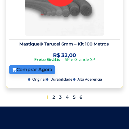
Mastique® Tarucel 6mm – Kit 100 Metros
R$
32,00
Frete Grátis
– SP e Grande SP
Comprar Agora
Original
Durabilidade
Alta Aderência
1
2
3
4
5
6