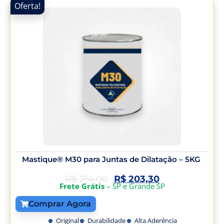
Oferta!
Mastique® M30 para Juntas de Dilatação – 5KG
R$
214,00
R$
203,30
Frete Grátis
– SP e Grande SP
Comprar Agora
Original
Durabilidade
Alta Aderência