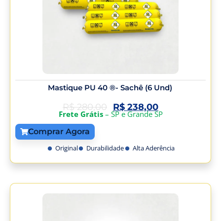
Mastique PU 40 ®- Sachê (6 Und)
R$
280,00
R$
238,00
Frete Grátis
– SP e Grande SP
Comprar Agora
Original
Durabilidade
Alta Aderência